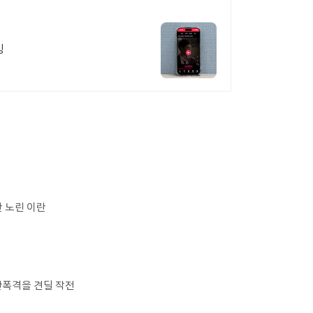
밍
 노린 이란
단폭격을 견딜 작전