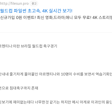
http://filesun.pro
광고
월드컵 파일썬 초고속, 4K 실시간 보기!
신규가입 0원 이벤트! 최신 영화,드라마,애니 모두 무료! 4K 스트리
르헨티나:이란 브라질 월드컵 축구경기
반내내 줄기차게 몰아붙인 아르헨티나와 10명이 수비를 보면서 역습기회만
션으로 침대축구까지 존재
핏보기에 재미없는데다 너무한것 같기는 하지만 메시 아게로 이과인의 융