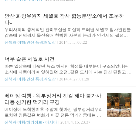
긴 생명력을 내포하고 있는데... 현재 우리나라에 많
어놀던곳이고 헤아릴수없이 올라가본 내게는 너무나
이 분포된 것은 서양종으로 재래종은 견디지 못하고
익숙한 곳으로 물론 지금보다 정비가 덜되었던 시절
깊은 산속에서나 만날수 있다고 합니다. 구분법은 서
이긴하지만 상대적으로 축성 시기가 오래되지 않았
안산 화랑유원지 세월호 참사 합동분양소에서 조문하
양민들레는 총포엽이 뒤로 금방 젖혀지는데 재래종
고 한양도성이나 남한산성같이 그때그때의 필요성보
다..
은 잘접히지 않고 서양에서..
다 처음부터 세밀하게 기획이되었고 건축당시의 기
우리사회의 총체적인 관리부실을 여실히 드러낸 세월호 참사안전불
록물이 매우 충실하기에 복원도 굉장히 수월했겠지
감증에 인명경시 물신숭배 천박한 자본의 논리가 인간세의 필요성
만 육백년의 역사와 더불어 실제로 사용했던 조선시
을 넘어서서 인간성을 집어삼킬만큼 거대한 모습을 세세하게 드러
산책과 여행/안산 풍경과 일상
2014. 5. 5. 00:22
대의 서울성곽은 보존과 복원이 꽤잘된 남한산성과
내며 다가온것을 바쁜 일상에 망각하고 있었는데 새삼스럽게 목도
비교해도 소실된 구간이나 생활구간으로 자리잡은곳
하게 되었고 긴밀하게 유착된 공공기관들의 무사안일한 평소의 행
들이 많았는데 일반인이 출입하기 힘들던 군사지역
태들이 참사를 더욱 키운데다 개인으로서 감당하기 어려운 일에는
너무 슬픈 세월호 사건
이고 121사태가 일어난이후에는 더더욱 접근할 수
어떤식으로든 울타리가 되어야할 국가마저 위기상황에서 우왕좌왕
바쁜 일상속에 나왔던 뉴스 하지만 학생들 대부분이 구조되었다는
없었던 북악산과 인왕산 구간도 개방이 되었기..
갈피를 못잡는 모습이 슬픔과 분노를 배가시키고 있는중..천재지변
소식에 다행이라며 잊혀졌던 오전..같은 도시에 사는 안산 단원고 학
은 인간의 힘으로 어쩔수 없는 것이지만 명명백백 인재인 이번 사건
생들의 수학여행이었고 그래도 다행이라 생각하면서 다시 일상속으
산책과 여행/안산 풍경과 일상
2014. 4. 27. 01:29
피어보지도 못한 어린 목숨들이 너무 많이 희생되어 너무 참담한 사
로..하지만 오후가 되면서 뉴스는 대부분이 뱃속에 있다는 상상조차
건.. 어른으로서 너무나도 미안한 이번 참사초지시장이나 문화예술
끔찍한 경악스런 소식이 있었고 아이 키우는 부모입장에서 가슴이
의전당 들렀다 바람쐬로 혹은 경..
미어지는 소식이었고 더구나 길거리에서 한두번 마주쳤을지도 모르
베이징 여행 - 왕부정거리 전갈 해마 불가사
는 같은 도시에 거주하는 학생들고등학생들을 직접적으로 마주대한
리등 신기한 먹거리 구경
것이 오래되었지만 어른에 비하면 아직 순수함이 많이 남은 나이이
베이징에 도착한이후 주말에 찾아간 왕부정거리우리
고 말그대로 창창한 앞날을 기대하며 꿈꾸는 시기..그날부터 불안하
로치면 명동같은 번화가 이곳 전통 먹거리중에는 우
고 안타까운 마음에 일하면서도 수시로 뉴스를 보며 안타까워했고
리에게는 신기한 것들로전갈이나 해마 불가사리에
산책과 여행/해외정보 - 아시아
2014. 4. 15. 23:37
집에와서는 새벽까지 뉴스를 틀어놓고 학생 부모들 모습에 같이 울
뱀이나 참새 애벌레까지..책상 의자 빼고는 네발달린
컥울컥하기를 몇일째..
것은 모두 먹는다는 중국인구도 많고 다양한 사람들