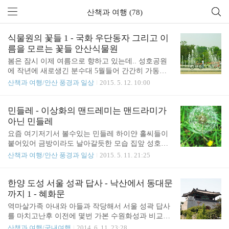
산책과 여행 (78)
식물원의 꽃들 1 - 국화 우단동자 그리고 이
름을 모르는 꽃들 안산식물원
봄은 잠시 이제 여름으로 향하고 있는데.. 성호공원
에 작년에 새로생긴 분수대 5월들어 간간히 가동되
기시작하면서 동네 악동들은 신남 걸음마를 바로뗀
산책과 여행/안산 풍경과 일상
2015. 5. 12. 10:00
아기부터 지긋하신 어르신들까지 한여름에는 동네사
람 모임터가 되는데 지난 주말 틀어놓은 분수대앞에
모인 아이들.. 안산 식물원에서 만난 꽃들.. DSLR을
민들레 - 이상화의 맨드레미는 맨드라미가
한참 작업중인 아내에게 빼앗겨(?) 갤럭시 S4줌으로
아닌 민들레
촬영한 녀석들.. 간만에 식물원에서 꽃을 만나니 마
요즘 여기저기서 볼수있는 민들레 하이얀 홀씨들이
음이 힐링되는듯.. 국화과의 꽃들.. 꽃이름들을 자세
붙어있어 금방이라도 날아갈듯한 모습 집앞 성호공
히 못봄 아래는 우단동자
원 산책하다 만난 녀석은 깍쟁이처럼 아직 하나도 날
산책과 여행/안산 풍경과 일상
2015. 5. 11. 21:25
려보내지 않았는데.. 하지만 때가되면 하나둘 바람타
고 날아갈 녀석들 1926년 저항시인으로 익히 알고있
는 세분중에 이육사 윤동주와 더불어 상화(尙火) 이
한양 도성 서울 성곽 답사 - 낙산에서 동대문
상화 시인이 개벽지에 발표한 빼앗긴 들에도 봄은 오
까지 1 - 혜화문
는가에 나오는 맨드레미는 우리가 알고있는 맨드라
역마살가족 아내와 아들과 작당해서 서울 성곽 답사
미를 지칭하는게 아니라 민들레의 경상도 지방의 사
를 마치고난후 이전에 몇번 가본 수원화성과 비교해
투리 아무곳에서나 투박하게 피어나는 민들레의 질
보게 되었다. 수원화성은 개인적으로 어릴때 매일 뛰
산책과 여행/국내여행
2014. 6. 11. 23:28