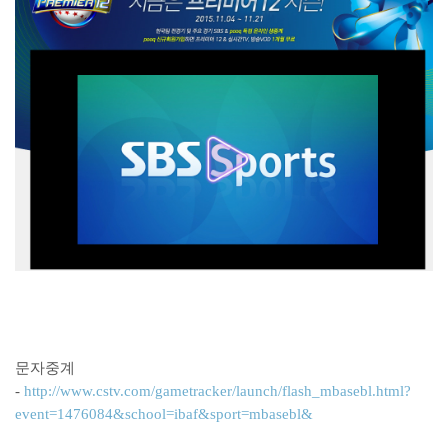
문자중계
-
http://www.cstv.com/gametracker/launch/flash_mbasebl.html?
event=1476084&school=ibaf&sport=mbasebl&