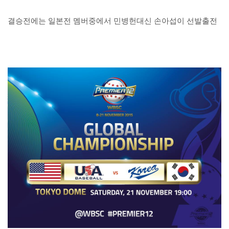
결승전에는 일본전 멤버중에서 민병헌대신 손아섭이 선발출전