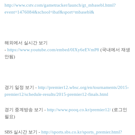
http://www.cstv.com/gametracker/launch/gt_mbasebl.html?
event=1476084&school=ibaf&sport=mbasebl&
해외에서 실시간 보기
-
https://www.youtube.com/embed/0IXy6eEVmP8
(국내에서 재생
안됨)
경기 일정 보기 -
http://premier12.wbsc.org/en/tournaments/2015-
premier12/schedule-results/2015-premier12-finals.html
경기 중계방송 보기 -
http://www.pooq.co.kr/premier12/
(로그인
필요)
SBS 실시간 보기 -
http://sports.sbs.co.kr/sports_premier.html?