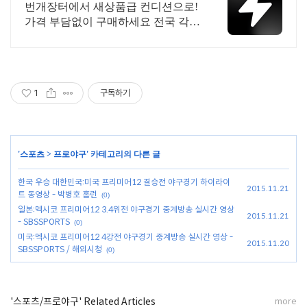
최대 브랜드 중고거래
번개장터에서 새상품급 컨디션으로!
가격 부담없이 구매하세요 전국 각지
에서 올라오는 전국구 최다 상품 매
일 10만 개 이상의 신규 상품 업로드
1
구독하기
'
스포츠
>
프로야구
' 카테고리의 다른 글
한국 우승 대한민국:미국 프리미어12 결승전 야구경기 하이라이
2015.11.21
트 동영상 - 박병호 홈런
(0)
일본:멕시코 프리미어12 3.4위전 야구경기 중계방송 실시간 영상
2015.11.21
- SBSSPORTS
(0)
미국:멕시코 프리미어12 4강전 야구경기 중계방송 실시간 영상 -
2015.11.20
SBSSPORTS / 해외시청
(0)
'스포츠/프로야구' Related Articles
more