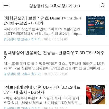
영상장비 및 교육/시청기기 (13)
[체험단모집] 브릴리언츠 Daum TV inside 4
2인치 뉴모델 - 다나와
다나와에서 모집하는 42인치 스마트TV 브릴리언츠
다음TV4월25일까지 신청가능.. 신청 페이지 - http://e
vent.danawa.com/brilliantts_130415
영상장비 및 교육/시청기기
2013. 4. 16. 02:00
입체영상에 반응하는 견공들.. 안경씌우고 3D TV 보여주
기
개는 3D를 제대로 볼수 있을까?답은 예스.. 유튜브에 올라온 .. LG전
자 3DTV로 실험한 영상원반이 날라오면 잡으려하고 고양이에게 짖
어대고 음식에 반응.. 분위기가 한국이 아닌듯.. 뒤에 웹사이트 주소
영상장비 및 교육/시청기기
2012. 8. 28. 23:36
로는 태국...분위기도 태국같음.. 개는 심한근시에다 천연색이 아닌
흑백으로 세상이 보인다고 알고있는데.. 입체감은 같은듯... 아이디
어가 재미있네요.. 광고효과도 꽤 괜찮았을듯..
[정보]세계 최대 84형 UD 시네마3D 스마트
TV 국내 출시 - LG전자
- 이번 주말부터 84형 UD TV판매 개시…국내 출시 T
V 중 최대 - 84형 대화면과 초고해상도 UD 화질로 리
얼리티 극대화 - LG전자만의 ‘시네마3D UD 엔진’ 탑
영상장비 및 교육/시청기기
2012. 8. 22. 20:12