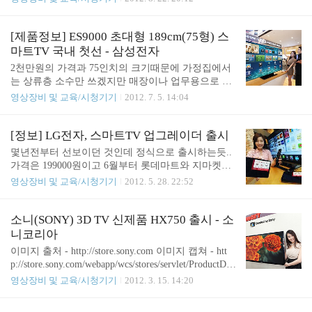
재, 일반 영상도 UD급 화질로 최적화 LG에서 UDTV
를 출시.. 극장 영화용으로 쓰이는 4K에 대응하는 TV
로 보면 될듯..아직 볼만한 콘텐츠가 없다는것이 문
[제품정보] ES9000 초대형 189cm(75형) 스
제이긴 하지만.. 경제력이 엄청나거나 홍보효과등을
마트TV 국내 첫선 - 삼성전자
노리는 곳에서는 쓸수도.. 출시가격은 2500만원 LG
2천만원의 가격과 75인치의 크기때문에 가정집에서
전자(066570, 대표 具本俊, www.lge.co.kr)가 세계 최
는 상류층 소수만 쓰겠지만 매장이나 업무용으로 쓰
대 84형 초고해상도 UD(Ultra Definition) TV(모델명:
는곳도 있을듯..실감은 얼마나될지 서초동갈때 한번
영상장비 및 교육/시청기기
2012. 7. 5. 14:04
84LM9600)를 국내 시장에 출시하며 초대형 프리미
보고싶네요.. - 다이아몬드 블랙 패널 탑재로 30% 향
엄TV 시장을 선도한다. 84LM9600 모델은 42형 TV 4
상된 선명한 화질 제공 - 초대형 TV 중 가장 얇은 7.9
대를 합친 크기로..
mm 초슬림 베젤 적용 - 사운드 쉐어, 시크릿 카메라
[정보] LG전자, 스마트TV 업그레이더 출시
등 한층 향상된 기능 탑재 삼성전자 모델들이 서울
몇년전부터 선보이던 것인데 정식으로 출시하는듯..
서초동 딜라이트샵에서 초대형 189cm(75형) 스마트
가격은 199000원이고 6월부터 롯데마트와 지마켓을
TV ES9000을 소개하고 있다. 삼성전자가 전세계 대
통해 출시.. - 인터넷 검색, 시네마3D 스마트 TV 프리
영상장비 및 교육/시청기기
2012. 5. 28. 22:52
형 프리미엄 TV 시장 공략을 위한 플래그십 제품을
미엄 콘텐츠 및 앱 지원 - DLNA, 와이파이 다이렉트
선보였다. 삼성전자는 지난 2일 고급스러운 디자인
기능 통해 스마트 기기에 저장된 콘텐츠 감상 가능 L
과 뛰어난 화질이 특징인초대형 189cm(75형) 프리미
G전자(www.lge.co.kr)가 일반 TV로도 스마트TV의
소니(SONY) 3D TV 신제품 HX750 출시 - 소
엄 스마트TV ES9000(모델명: UN75ES9000F)을 국내
기능을 이용할 수 있게 하는 ‘LG 스마트 TV 업그레
니코리아
에 출시하고 본격..
이더(모델명: SP820)’를 31일 출시한다. 이 제품은 시
이미지 출처 - http://store.sony.com 이미지 캡쳐 - htt
네마3D 스마트TV의 ▲콘텐츠 ▲앱 ▲인터넷 검색
p://store.sony.com/webapp/wcs/stores/servlet/ProductDis
기능 등을 경험하고 싶지만 기존 TV를 교체하는 데
play?catalogId=10551&storeId=10151&langId=-1&part
영상장비 및 교육/시청기기
2012. 3. 15. 14:20
부담을 느끼는 소비자들에게 안성맞춤이다. HDMI
Number=KDL46HX750#additionalImage1" 소니 TV제
단자 연결만으로 다양한 스마트 기능들을 편리하게
품의 가격대와 성능분류를 알수 있는 상품 판매 페이
사용할 수 있다. 특히 인터넷 검색 기능이 유용하다.