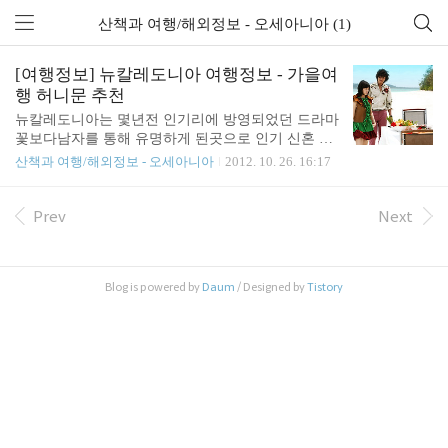
산책과 여행/해외정보 - 오세아니아 (1)
[여행정보] 뉴칼레도니아 여행정보 - 가을여
행 허니문 추천
뉴칼레도니아는 몇년전 인기리에 방영되었던 드라마
꽃보다남자를 통해 유명하게 된곳으로 인기 신혼 여
행지 허니문 여행 추천 위치는 호주와 뉴질랜드 사이
산책과 여행/해외정보 - 오세아니아
2012. 10. 26. 16:17
에있는 길게 생긴 섬으로 휴양지로서도 유명하지만
생태보전이 잘되어있기에 에코투어 장소로도 손색이
없다고 합니다. 해외 여행지 추천 뉴칼레도니아 관광
Prev
Next
정보 - http://www.aircalin.co.kr/event_2012/event_121
0.html 호주나 남태평양은 가본적이 없어 더욱 가보
고 싶은 곳.. 여행의 즐거움은 휴식과 새로움에 있는
Blog is powered by
Daum
/ Designed by
Tistory
데 두가지를 모두 충족시킬수 있는 낭만적인 곳을 꿈
꾸게 하는 여행지.. 신혼여행은 이미 갔다온지 오래
되었고 가족과 함께 가보는 계획을 짜봐야겠습니다..
유명한 관광지로는 남태평양의 니스라 불리는 뉴칼
레도니아 수도 누메아 열..