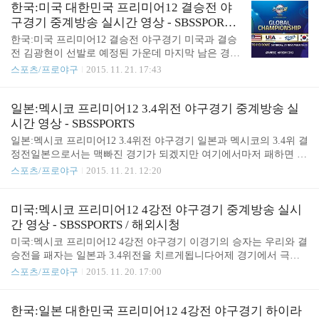
약이 되었던 대회라 생각..그만큼 오타니가 대단한
한국:미국 대한민국 프리미어12 결승전 야
투수였기에 우리팀의 실력이 가려져있게되었고 1차
구경기 중계방송 실시간 영상 - SBSSPORTS
전 패배로 타팀의 경계심도 적어진데다일본에게도
, 해외중계
한국:미국 프리미어12 결승전 야구경기 미국과 결승
약이되는 자신감을 넘어선 경기에 악영향을 주는 자
전 김광현이 선발로 예정된 가운데 마지막 남은 경기
만심을 심어주게 되었기에 오히려 부메랑이 되었다
지난 조별리그에서 심판판정으로 아쉽게 패했지만
스포츠/프로야구
2015. 11. 21. 17:43
고 생각이런 마지막 단한번의 기회에 폭탄급 오재원
일본보다는 쉬운상대일본은 멕시코에 11:1 대승을
을 최대한 감춰두었다 적절하게 활용한 김인식 감독
거두며 3위로 대회마감어느정도 예상이 되었던 결과
의 노려한 용병술도 대단..포지션별로 선수만 따지고
이번대회 메이저리그 40인 로스터에 들어가는 선수
일본:멕시코 프리미어12 3.4위전 야구경기 중계방송 실
선수층이나 지원 홈그라운드라는 이점까지 작용한데
들이 나오지 않았기에 평소의 우리가 하던대로 경기
시간 영상 - SBSSPORTS
다 개최국이라는 이점으로 경기외..
하면 승산이 높은데 초반의 예봉만 꺽고 결정적인 심
일본:멕시코 프리미어12 3.4위전 야구경기 일본과 멕시코의 3.4위 결
판의 편파만 없다면 충분히 승리할 것으로 예상김광
정전일본으로서는 맥빠진 경기가 되겠지만 여기에서마저 패하면 더
현은 명예회복의 좋은 기회가 될 경기로 호투하길 기
힘들어질듯..경기는 결과가 나와봐야 아는것 한국:일본 4강전 하이
스포츠/프로야구
2015. 11. 21. 12:20
대초반에 복통으로 컨디션이 안좋았던 이용규와 메
라이트2015/11/19 - 한국:일본 대한민국 프리미어12 4강전 야구경기
이저리그 진출 막판 협상중인 박병호도 오늘 맹활약
하이라이트 이대호 역전타 동영상 남은 경기 일정3-4위전 11/21 13:0
을 기대결승전에는 일본전 멤버중에서 민병헌대신
0 일본 vs 멕시코 결승 11/21 19:00 대한민국 vs 미국 경기 일정 보기 -
미국:멕시코 프리미어12 4강전 야구경기 중계방송 실시
손아섭이 선발출전 미국선발은 세고비아로 이번대회
http://premier12.wbsc.org/en/tournaments/2015-premier12/schedule-resul
간 영상 - SBSSPORTS / 해외시청
2게임에서 방어율 0.82를 기..
ts/2015-premier12-finals.html경기 중계방송 보기 - http://www.pooq.c
미국:멕시코 프리미어12 4강전 야구경기 이경기의 승자는 우리와 결
o.kr/premier12/ (로그인필요)S..
승전을 패자는 일본과 3.4위전을 치르게됩니다어제 경기에서 극적
으로 승리하고 결승에 선착한 대한민국 선수들일본의 꼼수에 오히
스포츠/프로야구
2015. 11. 20. 17:00
려 하루더 휴식을 하고 대미를 화려하게 장식할 수 있는 기회 미국과
멕시코는 지난 조별예선에서 우리와 경기 둘다 1점차로 승패를 나누
며 박빙의 경기를 치뤘지만 미국의 경우는 심판판정에 희생당한 패
한국:일본 대한민국 프리미어12 4강전 야구경기 하이라