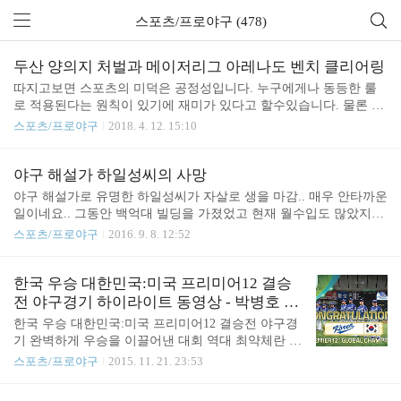
스포츠/프로야구 (478)
두산 양의지 처벌과 메이저리그 아레나도 벤치 클리어링
따지고보면 스포츠의 미덕은 공정성입니다. 누구에게나 동등한 룰
로 적용된다는 원칙이 있기에 재미가 있다고 할수있습니다. 물론 현
실에도 법이란게 있지만 고의던 고의성이 없었던 지켜지지 않을때
스포츠/프로야구
2018. 4. 12. 15:10
도 있고 개중에는 불합리한 것들도 존재합니다. 스포츠도 현실과 마
찬가지 현상들이 나타날때가 빈번합니다. 다만 스포츠에 재미를 느
끼는 이유는 때때로 마주치는 현실의 야비함이 배제되어 나온것이
야구 해설가 하일성씨의 사망
라는 믿음과 이걸 지켜야한다는 불문률이 있다고 생각하기때문입니
야구 해설가로 유명한 하일성씨가 자살로 생을 마감.. 매우 안타까운
다. 불문률이 깨지게되면 오늘나온 아레나도와 페르도모의 메이저
일이네요.. 그동안 백억대 빌딩을 가졌었고 현재 월수입도 많았지만
리그 벤치 클리어링처럼 혼탁한 장면이 나오게됩니다. 우리에게는
현재 알려진건 믿었던 지인에게 사기에 당해 건물을 날리고 세금문
스포츠/프로야구
2016. 9. 8. 12:52
박찬호의 발차기나 오도어의 복싱을 떠올리게되는데 간간히 나오는
제로 사채빚이 있었고 청탁관련 사기혐의를 받는등 매우 힘들었던
이런 장면들은 권장되지는 않지만 사람 사는 곳에서 발생하는 갈등
상태.. 우리나라에 프로야구 출범시절인 80년대부터 TV에서 프로야
의 양상을 볼수있는 것으로 쉽..
구 해설가로서 이름을 날렸습니다. 하일성이외에 걸죽한 사투리가
한국 우승 대한민국:미국 프리미어12 결승
나이던.. 이미작고하신 이호헌씨나 김소식 청보 핀토스 감독을하던
전 야구경기 하이라이트 동영상 - 박병호 홈
허구연씨등 오래전부터 야구해설을 하던 분들이 떠오릅니다. 박찬
런
한국 우승 대한민국:미국 프리미어12 결승전 야구경
호 메이저리그 진출이후 여러선수들이 나가게되었고 오랜 시간이
기 완벽하게 우승을 이끌어낸 대회 역대 최약체란 우
흐르면서 현재는 송재우같은 비선수 출신이지만 많은 데이터와 정
려가 있었기에..주최국인 일본의 신경전과 미국전 애
스포츠/프로야구
2015. 11. 21. 23:53
보에 기초한 해설가들이 각광을 받고있습니다. 그래도 사십대를 넘
매한 판정등 불리한 점을 모두 극복하고 이뤄낸 우승
겼다면 프로야구 ..
개인적으로는 오타니에 호되게 당한 두번이 크게 보