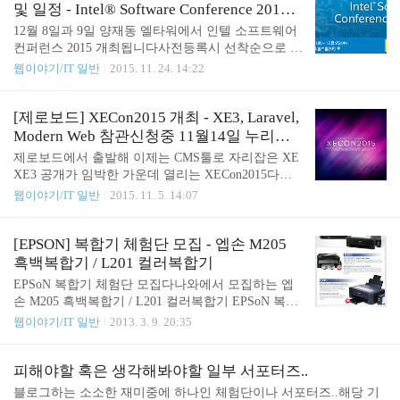
한국통신.. 지체없이 신청... 당시 부속을 하나하나 따져가면서 직접
및 일정 - Intel® Software Conference 2015
조립했던 최초의 AMD PC는 RAID구성이 가능했던 ASUS보드에 EL
사전등록
12월 8일과 9일 양재동 엘타워에서 인텔 소프트웨어
SA에서 나온 최신형 그래픽카드 사운드블러스터 사운드카드까지
컨퍼런스 2015 개최됩니다사전등록시 선착순으로 점
나중에 해체할때 봤더니 파워까지 마이크로닉스였으니 이것저것 많
심식사와 경품등이 제공.. 초대의글 안녕하십니까?
웹이야기/IT 일반
2015. 11. 24. 14:22
이 따져서 구입했었던듯... 당시 거의 경차 한대값에 가깝던....
오는 12월 8일~9일 양일간 양재동 엘 타워에서 “Intel
® Software Conference 2015”가 개최 됩니다. 첫째날
인 12월 8일(화)에는 Intel® Software Conference라는
[제로보드] XECon2015 개최 - XE3, Laravel,
주제로 클러스터 및 HPC에 대한 새로운 성능 및 최
Modern Web 참관신청중 11월14일 누리꿈
적화 기능 향상에 대한 내용으로 진행되며, 둘째날인
스퀘어
제로보드에서 출발해 이제는 CMS툴로 자리잡은 XE
12월 9일(수)에는 HPC Developer Conference라는 주
XE3 공개가 임박한 가운데 열리는 XECon2015다시
제로 인텔® 아키텍처를 기반으로 고성능 컴퓨팅(HP
한번 기존 웹사이트를 손대야할 시기가 된듯....그나
웹이야기/IT 일반
2015. 11. 5. 14:07
C)을 구현하고자 하는 시스템/소프트웨어 개발자를
저나 이블로그나 운영을 잘해야할텐데 스킨 손댈 시
위한 내용으로 진행 됩니다. HPC의 차세대 기술 동
간도 없으니...새로나오면 기존의 웹사이트는 데이터
향 및 하드웨어/소프트..
옮기는걸 심각히 고려해봐야하는데요즘 심하게 느려
[EPSON] 복합기 체험단 모집 - 엡손 M205
진 DB접속때문... 기다려짐.. 공식웹사이트 - https://x
흑백복합기 / L201 컬러복합기
econ2015.xpressengine.com/참가신청하기 - https://xeco
EPSoN 복합기 체험단 모집다나와에서 모집하는 엡
n2015.xpressengine.com/apply 세미나/이벤트XECon20
손 M205 흑백복합기 / L201 컬러복합기 EPSoN 복합
15 개최를 알립니다 : XE3, Laravel, Modern Web 지난
기 체험단 : http://event.danawa.com/130307_epson
웹이야기/IT 일반
2013. 3. 9. 20:35
해 11월에 600여명 규모로 XE1과 다양한 웹기술을
공유했던 XECon2014 개최 이후 1년에 가까운..
피해야할 혹은 생각해봐야할 일부 서포터즈..
블로그하는 소소한 재미중에 하나인 체험단이나 서포터즈..해당 기