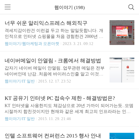
웹이야기 (198)
너무 쉬운 알리익스프레스 해외직구
격세지감이란건 이런걸 두고 하는 말일듯합니다. 개
인적으로 인터넷 쇼핑몰을 처음 경험한건 2000년 무
렵인데 주로 컴퓨터 부품이 대부분이던 시절의 소규
웹이야기/웹마케팅과 오픈마켓
2023. 3. 21. 09:12
모 업체의 쇼핑몰 사이트들이었습니다. 당시만해도
옥션은 공동구매와 말그대로 경매를 주로하던 곳이
었고 지마켓은 정식으로 나오기 이전에 구스닥이란
네이버메일이 안열림 - 크롬에서 해결방법
이름으로 실험적으로 운영하던 시절입니다. 당시에
갑자기 네이버 메일이 안열림..업무관련 메일은 전부
여긴 뭐하는데야 하면서 스킵하던 기억이 납니다. 그
네이버인데 난감..처음에 바이러스인줄 알고 이것저
시절에 용산전자상가 업체에서 운영하던 쇼핑몰에서
것 손대는중에 네이버 실시간 검색 1위에 올라가있
웹이야기/IT 일반
2015. 12. 17. 23:52
터무니 없이 가격에 나온 램을 몇개 주문했는데 며칠
는걸보고... 당장 급할때는 크롬에서 htpps:// 이부분
동안 감감 무소식 결국 나중에 전화를 걸었더니 숫자
에서 s를 삭제하고 들어가면 보이네요뒷부분 주소는
하나 빠트렸다면서 발송을 안했다고.. 결제 취소 빨
남겨두고 들어가야 보입니다. 앞부분에서 s자만 삭제
KT 공유기 인터넷 PC 접속수 제한 - 해결방법은?
리 해달라고 부탁함.. 이후에 다른 곳에서 포맷된 하
대체로 네이버 정책에 불만이었는데 막상 먹통이되
KT 인터넷을 사용한지도 체감상으로 20년 가까이 되어가는듯..모뎀
드디스크가와 선인상가 매장으로 직접 따지러 가기
니 갑갑.. 현재 복구중이라는데 인증서 관련 문제로
시절까지 합친것이지만 현재와 같은 세계 최고의 인프라라는 인터
도 했던 기억도 있습니다...
보임..우리나라에서는 만약에 네이버같은데가 치명
넷 환경도 15년정도 사용 메가패스 광속이라며 두루넷 나오던 다음
웹이야기/IT 일반
2015. 11. 29. 21:46
적인 해킹이라도 당한다면 끔찍한 사태가 올수도...
해에 이곳저곳 통신사에서 우후죽순 서비스가 튀어나오던 시절ISD
N으로 버티다 2000년 즈음 처음에는 신비로 알아보다 당시 살던 서
교동 우리집 근방은 서비스 지역이 아니어서..들어오는걸 알아보니
인텔 소프트웨어 컨퍼런스 2015 행사 안내