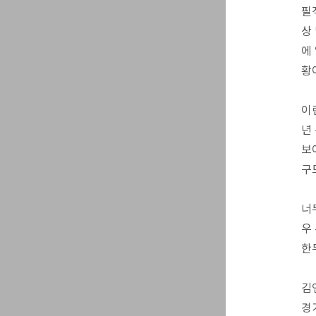
필
상
에
황
이
년
보
구
너
우
한
김
경