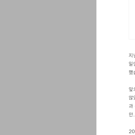
지
일
했
앞
않
과
만
2