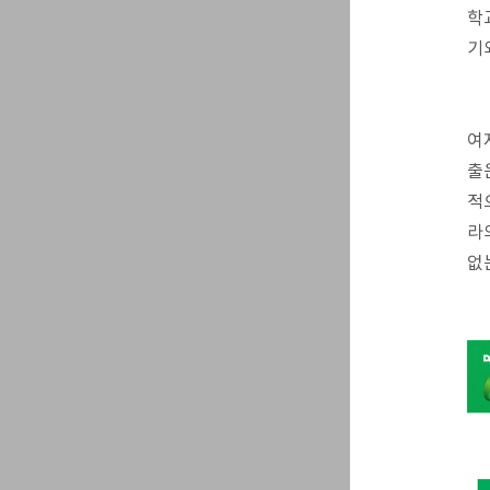
학
기
여
출
적
라
없