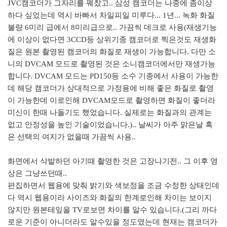
JVC캠코더가 그자리를 꿰찼고.. 삼성 캠코더는 나중에 좀이상
하다 싶었는데 역시 바빠서 차일피일 미루다... 1년... 녹화 화질
불량 6미리 급에서 8미리급으로.. 가끔씩 데크로 사용(재생기능
에 이상이 없다면 3CCD등 상위기종 캠코더로 찍은것도 재생화
질은 원본 촬영된 캠코더의 화질로 재생이 가능합니다. 다만 소
니의 DVCAM 모드로 촬영된 것은 소니캠코더에서만 재생가능
합니다. DVCAM 모드는 PD150등 소수 기종에서 사용이 가능한
데 해당 캠코더가 상대적으로 가정용에 비해 좋은 화질로 촬영
이 가능한데 이로인해 DVCAM모드로 촬영하면 화질이 좋더라
미신이 한때 나돌기도 했었습니다. 실제로는 화질과의 관계는
없고 안정성을 높인 기술이었습니다.).. 날씨가 아주 맑은날 혹
은 선택의 여지가 없을때 가끔씩 사용..
화면에서 삭발하던 아기때 촬영한 것은 고장나기전.. 그 이후 영
상은 그냥쓰던때..
편집하면서 웹용에 맞춰 밝기와 색보정을 조금 수정한 상태인데
다 역시 웹용이라 사이즈와 화질의 한계로인해 차이는 보이지
않지만 원본테잎을 TV로보면 차이를 알수 있습니다.(그리 까다
로운 기준이 아니더라도 알수있을 정도였는데 현재는 캠코더가