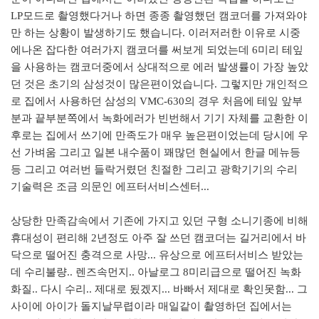
LP모드로 촬영했다거나 하면 종종 촬영했던 캠코더를 가져와야
만 하는 상황이 발생하기도 했습니다. 이러저러한 이유로 시중
에나온 잡다한 여러가지 캠코더를 써보게 되었는데 6미리 테잎
을 사용하는 캠코더중에서 상대적으로 에러 발생률이 가장 높았
던 것은 초기의 삼성것이 많은편이었습니다. 그렇지만 개인적으
로 집에서 사용하던 삼성의 VMC-630의 경우 처음에 테잎 앞부
분과 끝부분쪽에서 녹화에러가 빈번해서 기기 자체를 교환한 이
후로는 집에서 쓰기에 만족도가 매우 높은편이었는데 당시에 우
선 가벼움 그리고 일본 내수품이 꽤많던 현실에서 한글 메뉴등
등 그리고 여러번 들락거렸던 친절한 그리고 광학기기의 수리
기술력은 조금 의문인 에프터서비스센터...
상당한 만족감속에서 기존에 가지고 있던 구형 소니기종에 비해
휴대성이 편리해 2년정도 아주 잘 쓰던 캠코더는 길거리에서 바
닥으로 떨어진 충격으로 사망... 유상으로 에프터서비스 받았는
데 수리불량.. 렌즈속먼지.. 아날로그 8미리급으로 떨어진 녹화
화질.. 다시 수리.. 제대로 됬겠지... 바빠서 제대로 확인못함... 그
사이에 아이가 돌지날무렵이라 매일같이 촬영하던 집에서는