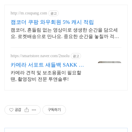
http://m.coupang.com
광고
캠코더 쿠팡 와우회원 5% 캐시 적립
캠코더, 흔들림 없는 영상미로 생생한 순간을 담으세
요. 로켓배송으로 만나요. 중요한 순간을 놓칠까 걱정
이라면, 안정적인 액션캠, 능숙하게 촬영하세요.
https://smartstore.naver.com/2nsolu
광고
카메라 서포트 새들백 SAKK 한
국 온라인스토어
카메라 견적 및 보조용품이 필요할
땐, 촬영장비 전문 투앤솔루!
공감
구독하기