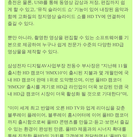
충전은 물론, USB를 통해 동영상 감상과 저장, 편집까지 쉽
게 할 수 있고, '뮤직 슬라이드 쇼' 기능이 있어 내장된 음악과
함께 고화질의 정지영상 슬라이드 쇼를 HD TV에 연결하여
즐길 수 있다.
뿐만 아니라, 촬영한 영상을 편집할 수 있는 소프트웨어를 기
본으로 제공하여 누구나 쉽게 전문가 수준의 다양한 HD급
영상물을 제작할 수 있다.
삼성전자 디지털AV사업부장 전동수 부사장은 "지난해 11월
출시한 HD 캠코더 'HMX10'이 출시된 지불과 몇 개월만에 국
내 HD 캠코더 판매 1위로 도약했으며, 이번 풀HD 캠코더
'HMX20' 출시를 계기로 HD급 라인업이 더욱 보강된 만큼 국
내 HD급 캠코더 시장이 더욱 활성화 될 것으로 기대한다"며,
"이미 세계 최고 반열에 오른 HD TV와 업계 리더십을 갖춘
블루레이 플레이어, 블루레이 홈시어터에 이어 풀HD 캠코더
까지 출시함으로써 풀HD 콘텐츠를 만들고·듣고·보면서 즐길
수 있는 환경이 완성된 만큼, 풀HD 제품과의 시너지 확대를
통해 진정한 풀HD의 가치를 고객에게 전달하면서 '풀HD 일